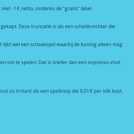
t met -1 € netto, ondanks de “gratis” label.
gekapt. Deze truncatie is als een scheidsrechter die
t lijkt wel een schaakspel waarbij de koning alleen mag
ten om te spelen. Dat is sneller dan een espresso‑shot
t zo irritant als een spel­knop die 0,01 € per klik kost.