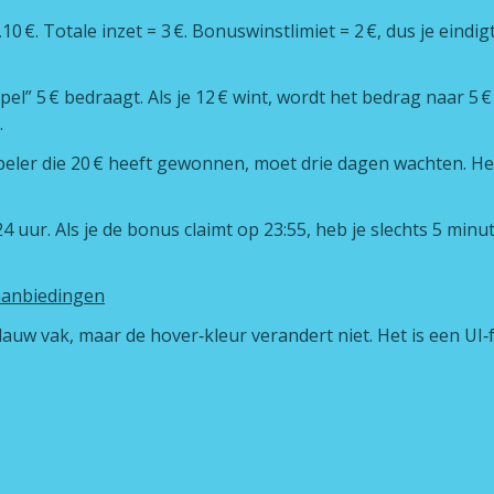
0 €. Totale inzet = 3 €. Bonuswinstlimiet = 2 €, dus je eindig
l” 5 € bedraagt. Als je 12 € wint, wordt het bedrag naar 5 € 
.
 speler die 20 € heeft gewonnen, moet drie dagen wachten. He
 uur. Als je de bonus claimt op 23:55, heb je slechts 5 minu
 aanbiedingen
auw vak, maar de hover‑kleur verandert niet. Het is een UI‑fou