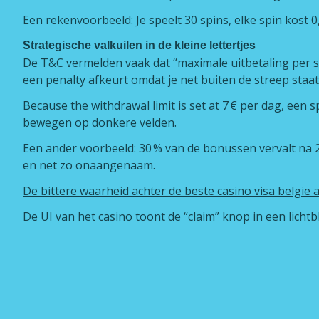
Een rekenvoorbeeld: Je speelt 30 spins, elke spin kost 0,1
Strategische valkuilen in de kleine lettertjes
De T&C vermelden vaak dat “maximale uitbetaling per spe
een penalty afkeurt omdat je net buiten de streep staat
Because the withdrawal limit is set at 7 € per dag, een
bewegen op donkere velden.
Een ander voorbeeld: 30 % van de bonussen vervalt na 24
en net zo onaangenaam.
De bittere waarheid achter de beste casino visa belgie
De UI van het casino toont de “claim” knop in een lichtbl