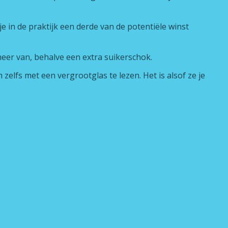
e in de praktijk een derde van de potentiële winst
s meer van, behalve een extra suikerschok.
zelfs met een vergrootglas te lezen. Het is alsof ze je