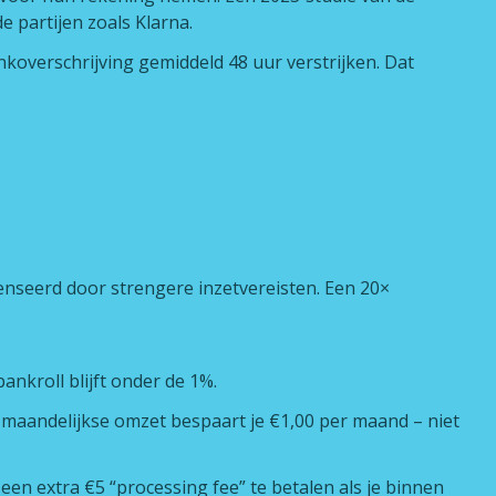
 partijen zoals Klarna.
nkoverschrijving gemiddeld 48 uur verstrijken. Dat
enseerd door strengere inzetvereisten. Een 20×
ankroll blijft onder de 1%.
maandelijkse omzet bespaart je €1,00 per maand – niet
 een extra €5 “processing fee” te betalen als je binnen